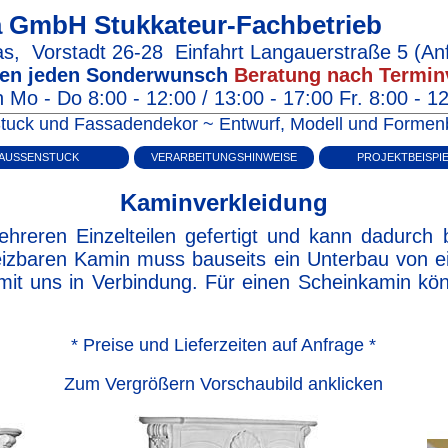
na GmbH
Stukkateur-Fachbetrieb
as
,
Vorstadt 26‑28
Einfahrt Langauerstraße 5
(Anf
igen jeden Sonderwunsch
Beratung nach Termin
 Mo - Do 8:00 - 12:00 / 13:00 - 17:00 Fr. 8:00 - 1
m Stuck und Fassadendekor ~ Entwurf, Modell und Form
AUSSENSTUCK
VERARBEITUNGSHINWEISE
PROJEKTBEISPI
Kaminverkleidung
hreren Einzelteilen gefertigt und kann dadurch 
eizbaren Kamin muss bauseits ein Unterbau von ei
 mit uns in Verbindung. Für einen Scheinkamin kö
* Preise und Lieferzeiten auf Anfrage *
Zum Vergrößern Vorschaubild anklicken