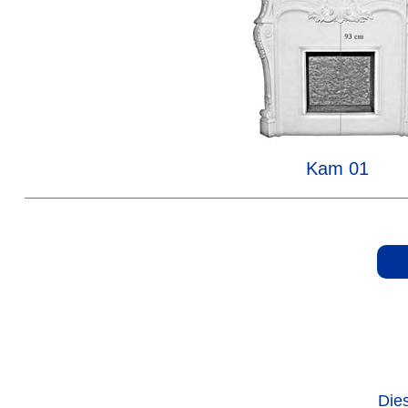
Kam 01
Die