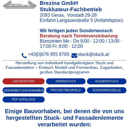
Brezina GmbH
Stukkateur-Fachbetrieb
2093
Geras
,
Vorstadt 26‑28
Einfahrt Langauerstraße 5
(Anfahrtsplan)
Wir fertigen jeden Sonderwunsch
Beratung nach Terminvereinbarung
Bürozeiten Mo - Do 8:00 - 12:00 / 13:00 -
17:00 Fr. 8:00 - 12:00
+43(0)676 955 8765
stuck@stuck.at
Herstellung von individuell handgefertigtem Stuck und
Fassadendekor ~ Entwurf, Modell und Formenbau, Zugarbeiten,
großes Standardprogramm
INNENSTUCK
AUSSENSTUCK
LIEFERZEITEN
PROJEKTBEISPIELE
SONDERMODELLE
VERARBEITUNGSHINWEISE
PDF KATALOGE
Einige Bauvorhaben, bei denen die von uns
hergestellten Stuck- und Fassadenlemente
verarbeitet wurden: