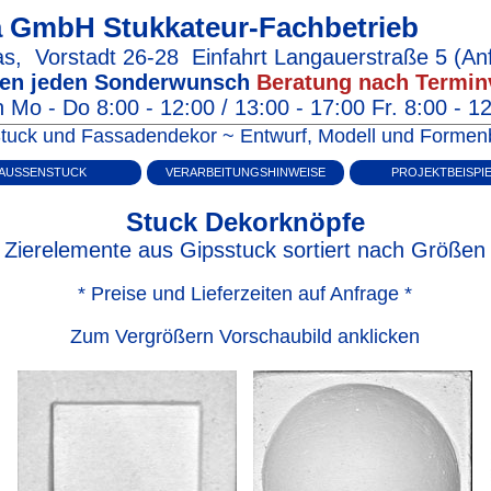
na GmbH
Stukkateur-Fachbetrieb
as
,
Vorstadt 26‑28
Einfahrt Langauerstraße 5
(Anf
igen jeden Sonderwunsch
Beratung nach Termin
 Mo - Do 8:00 - 12:00 / 13:00 - 17:00 Fr. 8:00 - 1
m Stuck und Fassadendekor ~ Entwurf, Modell und Form
AUSSENSTUCK
VERARBEITUNGSHINWEISE
PROJEKTBEISPI
Stuck Dekorknöpfe
Zierelemente aus Gipsstuck sortiert nach Größen
* Preise und Lieferzeiten auf Anfrage *
Zum Vergrößern Vorschaubild anklicken