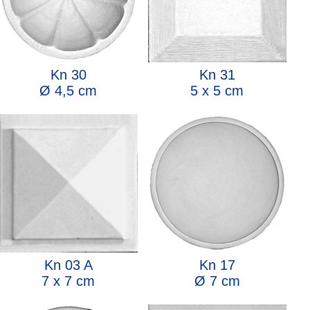
Kn 30
Kn 31
Ø 4,5 cm
5 x 5 cm
Kn 03 A
Kn 17
7 x 7 cm
Ø 7 cm