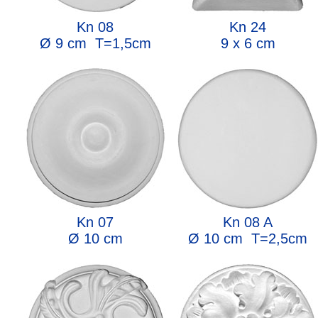
Kn 08
Kn 24
Ø 9 cm T=1,5cm
9 x 6 cm
Kn 07
Kn 08 A
Ø 10 cm
Ø 10 cm T=2,5cm