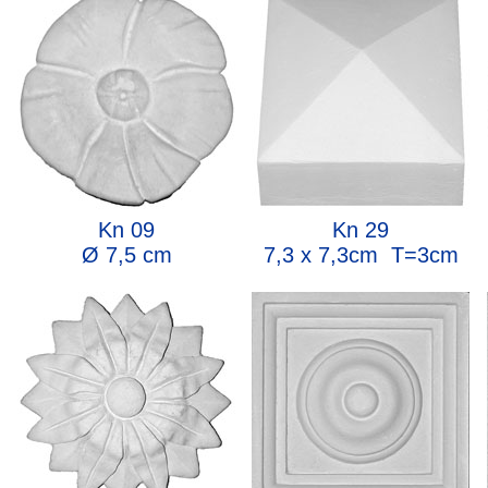
Kn 09
Kn 29
Ø 7,5 cm
7,3 x 7,3cm T=3cm