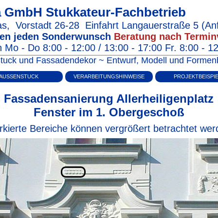
na GmbH
Stukkateur-Fachbetrieb
as
,
Vorstadt 26‑28
Einfahrt Langauerstraße 5
(Anf
igen jeden Sonderwunsch
Beratung nach Termin
 Mo - Do 8:00 - 12:00 / 13:00 - 17:00 Fr. 8:00 - 1
m Stuck und Fassadendekor ~ Entwurf, Modell und Form
AUSSENSTUCK
VERARBEITUNGSHINWEISE
PROJEKTBEISPI
Fassadensanierung Allerheiligenplatz
Fenster im 1. Obergeschoß
kierte Bereiche können vergrößert betrachtet we