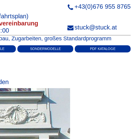
+43(0)676 955 8765
ahrtsplan)
vereinbarung
stuck@stuck.at
2:00
enbau, Zugarbeiten, großes Standardprogramm
ELE
SONDERMODELLE
PDF KATALOGE
rden