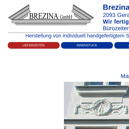
Brezi
2093
Ger
Wir fert
Bürozeiten
Herstellung von individuell handgefertigte
LIEFERZEITEN
INNENSTUCK
Mar