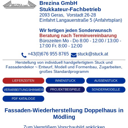
Brezina GmbH
Stukkateur-Fachbetrieb
2093
Geras
,
Vorstadt 26‑28
Einfahrt Langauerstraße 5
(Anfahrtsplan)
Wir fertigen jeden Sonderwunsch
Beratung nach Terminvereinbarung
Bürozeiten Mo - Do 8:00 - 12:00 / 13:00 -
17:00 Fr. 8:00 - 12:00
+43(0)676 955 8765
stuck@stuck.at
Herstellung von individuell handgefertigtem Stuck und
Fassadendekor ~ Entwurf, Modell und Formenbau, Zugarbeiten,
großes Standardprogramm
INNENSTUCK
AUSSENSTUCK
LIEFERZEITEN
PROJEKTBEISPIELE
SONDERMODELLE
VERARBEITUNGSHINWEISE
PDF KATALOGE
Fassaden-Wiederherstellung Doppelhaus in
Mödling
Zum Vergrößern Vorschaubild anklicken